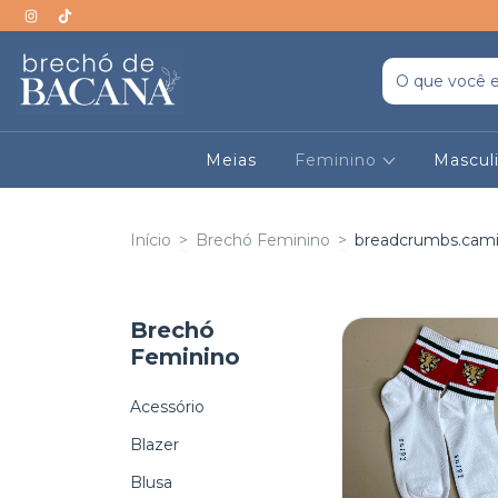
Meias
Feminino
Mascul
Início
>
Brechó Feminino
>
breadcrumbs.cami
Brechó
Feminino
Acessório
Blazer
Blusa