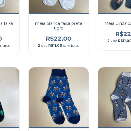
 faixa
meia branca faixa preta
Meia Cinza c
tigre
R$22
0
R$22,00
2
x de
R$11,0
 juros
2
x de
R$11,00
sem juros