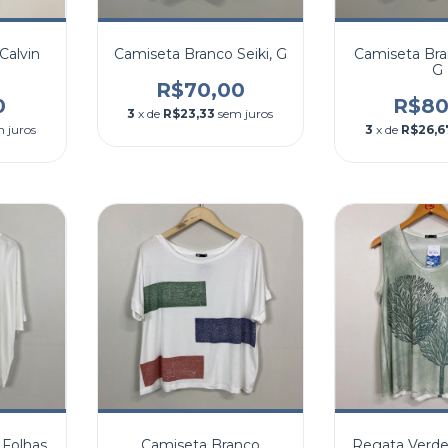
Calvin
Camiseta Branco Seiki, G
Camiseta Bra
G
R$70,00
0
R$80
3
x de
R$23,33
sem juros
 juros
3
x de
R$26,6
 Folhas
Camiseta Branco
Regata Verde