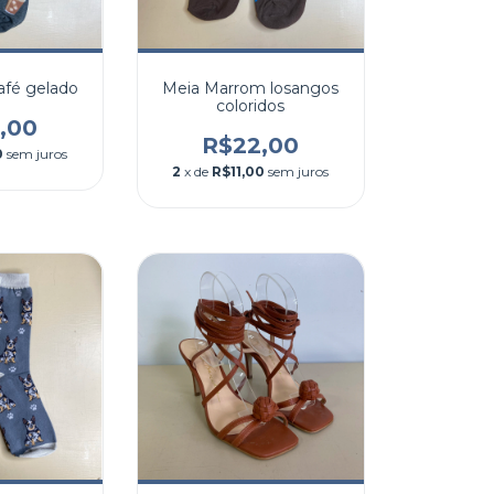
afé gelado
Meia Marrom losangos
coloridos
,00
R$22,00
0
sem juros
2
x de
R$11,00
sem juros