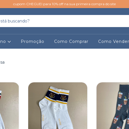
cupom CHEGUEI para 10% off na sua primeira compra do site
ino
Promoção
Como Comprar
Como Vende
sa