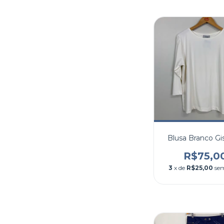
Blusa Branco Gis
R$75,0
3
x de
R$25,00
sem