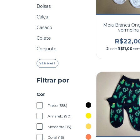
Bolsas
Calça
Meia Branca Onça
Casaco
vermelha
Colete
R$22,0
Conjunto
2
x de
R$11,00
sem
VER MAIS
Filtrar por
Cor
Preto (558)
Amarelo (90)
Mostarda (13)
Coral (16)