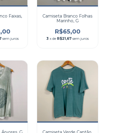
nco Faixas,
Camiseta Branco Folhas
Marinho, G
,00
R$65,00
7
sem juros
3
x de
R$21,67
sem juros
 Árvores, G
Camiseta Verde Cantão,