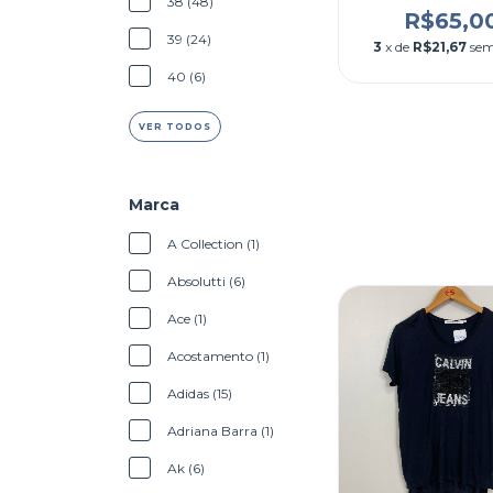
38 (48)
R$65,0
39 (24)
3
x de
R$21,67
sem
40 (6)
VER TODOS
Marca
A Collection (1)
Absolutti (6)
Ace (1)
Acostamento (1)
Adidas (15)
Adriana Barra (1)
Ak (6)