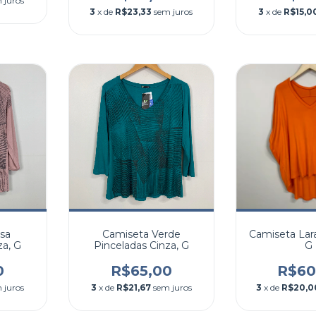
 juros
3
x de
R$23,33
sem juros
3
x de
R$15,0
sa
Camiseta Verde
Camiseta Lara
za, G
Pinceladas Cinza, G
G
0
R$65,00
R$60
 juros
3
x de
R$21,67
sem juros
3
x de
R$20,0