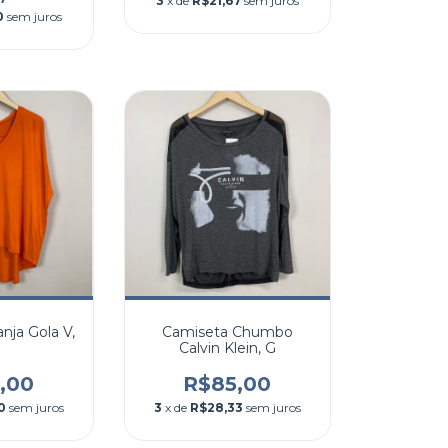
3
x de
R$21,67
sem juros
0
sem juros
nja Gola V,
Camiseta Chumbo
Calvin Klein, G
,00
R$85,00
0
sem juros
3
x de
R$28,33
sem juros