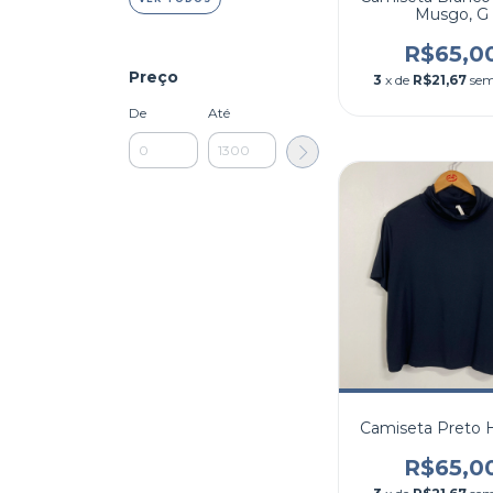
Musgo, G
R$65,0
Preço
3
x de
R$21,67
sem
De
Até
Camiseta Preto 
R$65,0