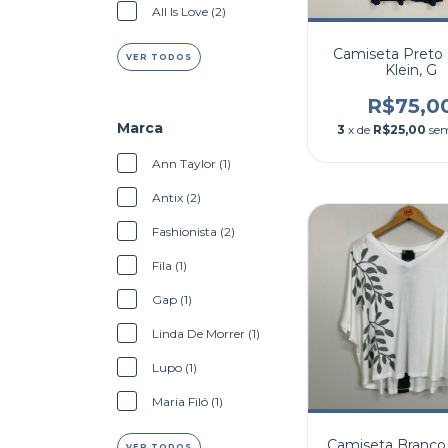
All Is Love (2)
Camiseta Preto 
VER TODOS
Klein, G
R$75,0
Marca
3
x de
R$25,00
sem
Ann Taylor (1)
Antix (2)
Fashionista (2)
Fila (1)
Gap (1)
Linda De Morrer (1)
Lupo (1)
Maria Filó (1)
Camiseta Branco
VER TODOS