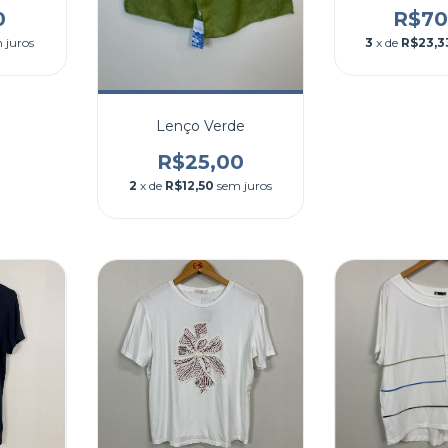
0
R$70
 juros
3
x de
R$23,3
Lenço Verde
R$25,00
2
x de
R$12,50
sem juros