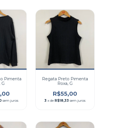
to Pimenta
Regata Preto Pimenta
, G
Roxa, G
,00
R$55,00
0
sem juros
3
x de
R$18,33
sem juros