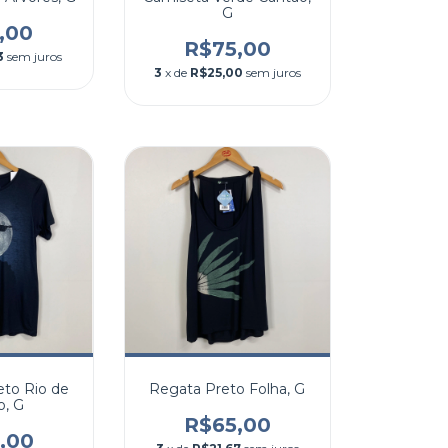
G
,00
R$75,00
3
sem juros
3
x de
R$25,00
sem juros
eto Rio de
Regata Preto Folha, G
o, G
R$65,00
,00