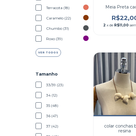
Meia Preta ca
Terracota (18)
R$22,0
Caramelo (22)
2
x de
R$11,00
sem
Chumbo (31)
Roxo (39)
VER TODOS
Tamanho
33/39 (23)
34 (12)
35 (48)
36 (47)
colar conchas
37 (42)
resina