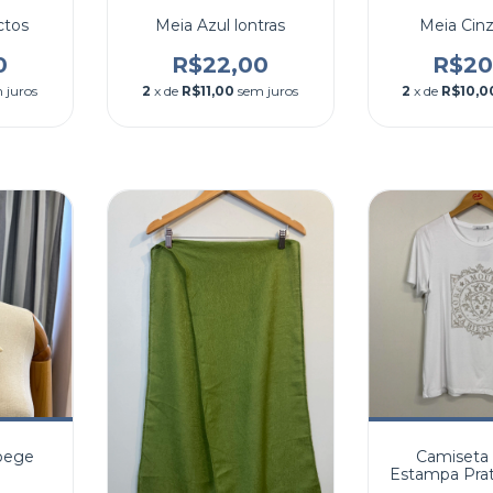
ctos
Meia Azul lontras
Meia Cin
0
R$22,00
R$20
 juros
2
x de
R$11,00
sem juros
2
x de
R$10,0
 bege
Camiseta
Estampa Prat
G