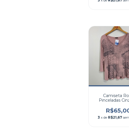
3
x de
R$21,67
sem
Camiseta Ro
Pinceladas Cin
R$65,0
3
x de
R$21,67
sem