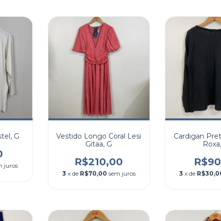
tel, G
Vestido Longo Coral Lesi
Cardigan Pre
Gitaa, G
Roxa
0
R$210,00
R$90
 juros
3
x de
R$70,00
sem juros
3
x de
R$30,0