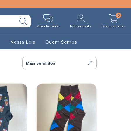
0
Atendimento
Minha conta
Meu carrinho
r
Nossa Loja
Quem Somos