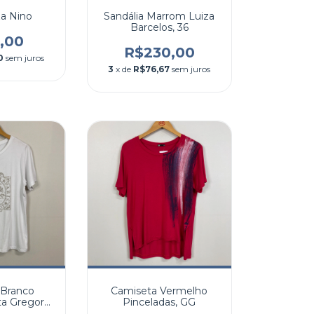
za Nino
Sandália Marrom Luiza
Barcelos, 36
,00
R$230,00
0
sem juros
3
x de
R$76,67
sem juros
 Branco
Camiseta Vermelho
a Gregory,
Pinceladas, GG