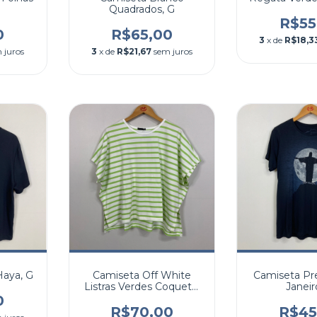
Quadrados, G
R$55
0
R$65,00
3
x de
R$18,3
 juros
3
x de
R$21,67
sem juros
Haya, G
Camiseta Off White
Camiseta Pr
Listras Verdes Coqueta,
Janeir
G
0
R$70,00
R$45