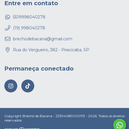
Entre em contato
5519998040278
(19) 998040278
brechodebacana@gmail.com
Rua do Vergueiro, 382 - Piracicaba, SP
Permaneça conectado
Copyright Brechó de Bacana - 23394089000113 - 2026. Todos os direitos
reservados.