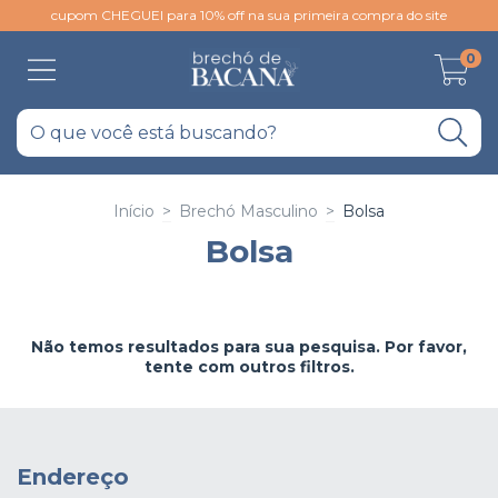
cupom CHEGUEI para 10% off na sua primeira compra do site
0
Início
>
Brechó Masculino
>
Bolsa
Bolsa
Não temos resultados para sua pesquisa. Por favor,
tente com outros filtros.
Endereço