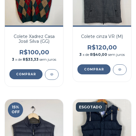
Colete Xadrez Casa
Colete cinza VR (M)
José Silva (GG)
R$120,00
R$100,00
3
x de
R$40,00
sem juros
3
x de
R$33,33
sem juros
COMPRAR
COMPRAR
15
%
ESGOTADO
OFF