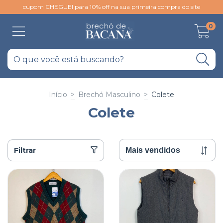
cupom CHEGUEI para 10% off na sua primeira compra do site
0
Início
>
Brechó Masculino
>
Colete
Colete
Filtrar