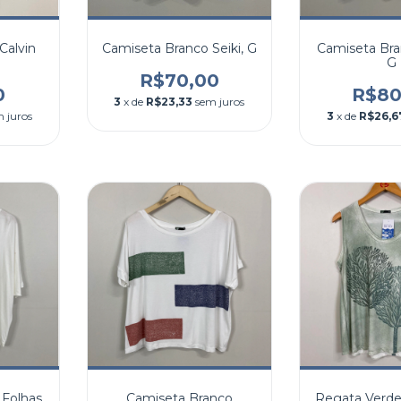
Calvin
Camiseta Branco Seiki, G
Camiseta Bra
G
R$70,00
0
R$80
3
x de
R$23,33
sem juros
 juros
3
x de
R$26,6
 Folhas
Camiseta Branco
Regata Verde