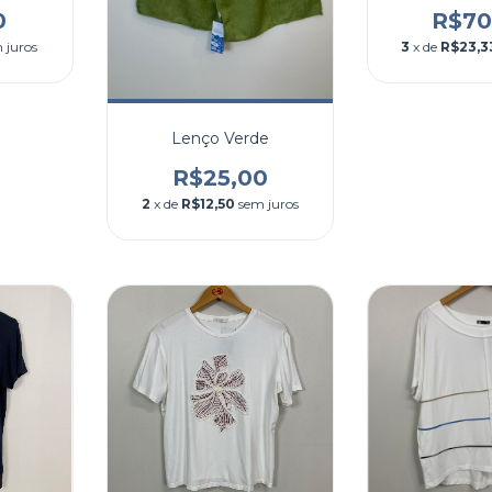
0
R$70
 juros
3
x de
R$23,3
Lenço Verde
R$25,00
2
x de
R$12,50
sem juros