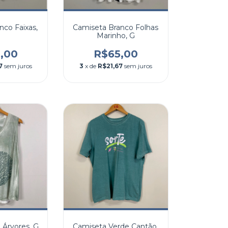
nco Faixas,
Camiseta Branco Folhas
Marinho, G
,00
R$65,00
7
sem juros
3
x de
R$21,67
sem juros
 Árvores, G
Camiseta Verde Cantão,