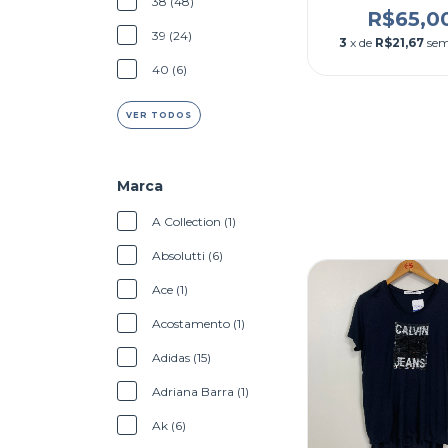
38 (48)
R$65,0
39 (24)
3
x de
R$21,67
sem
40 (6)
VER TODOS
Marca
A Collection (1)
Absolutti (6)
Ace (1)
Acostamento (1)
Adidas (15)
Adriana Barra (1)
Ak (6)