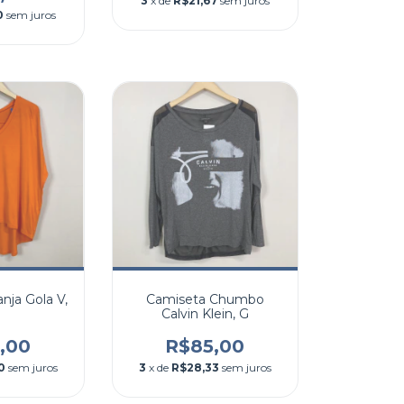
3
x de
R$21,67
sem juros
0
sem juros
nja Gola V,
Camiseta Chumbo
Calvin Klein, G
,00
R$85,00
0
sem juros
3
x de
R$28,33
sem juros