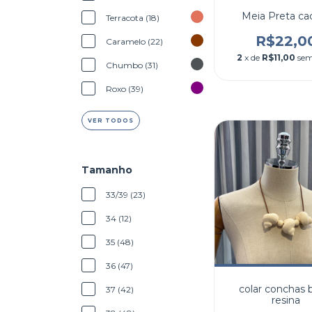
Meia Preta ca
Terracota (18)
R$22,0
Caramelo (22)
2
x de
R$11,00
sem
Chumbo (31)
Roxo (39)
VER TODOS
Tamanho
33/39 (23)
34 (12)
35 (48)
36 (47)
colar conchas
37 (42)
resina