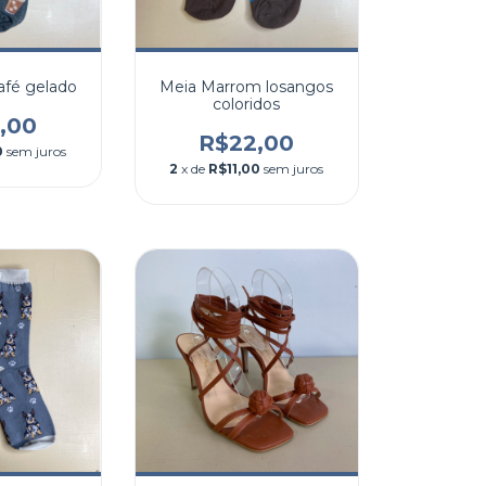
afé gelado
Meia Marrom losangos
coloridos
,00
R$22,00
0
sem juros
2
x de
R$11,00
sem juros