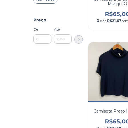
Musgo, G
R$65,0
Preço
3
x de
R$21,67
sem
De
Até
Camiseta Preto 
R$65,0