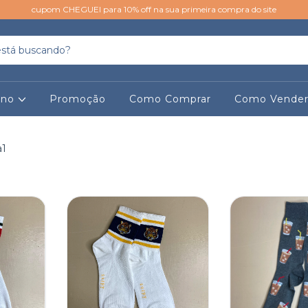
cupom CHEGUEI para 10% off na sua primeira compra do site
ino
Promoção
Como Comprar
Como Vende
a1