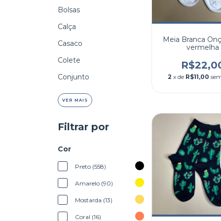
Bolsas
Calça
Meia Branca Onça
Casaco
vermelha
Colete
R$22,0
Conjunto
2
x de
R$11,00
sem
VER MAIS
Filtrar por
Cor
Preto (558)
Amarelo (90)
Mostarda (13)
Coral (16)