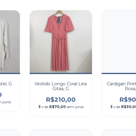
tel, G
Vestido Longo Coral Lesi
Cardigan Pre
Gitaa, G
Roxa
0
R$210,00
R$90
 juros
3
x de
R$70,00
sem juros
3
x de
R$30,0