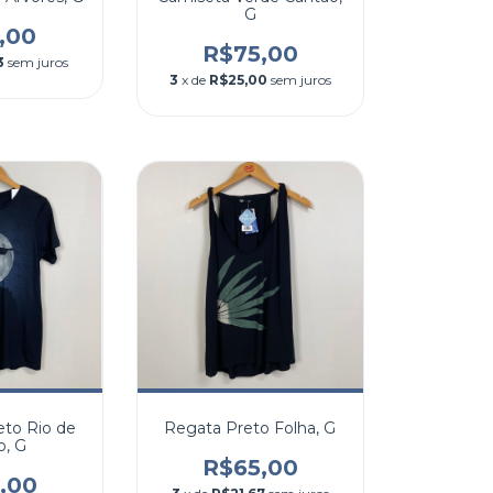
G
,00
R$75,00
3
sem juros
3
x de
R$25,00
sem juros
eto Rio de
Regata Preto Folha, G
o, G
R$65,00
,00