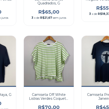
Quadrados, G
R$55
0
R$65,00
3
x de
R$18,3
 juros
3
x de
R$21,67
sem juros
Haya, G
Camiseta Off White
Camiseta Pr
Listras Verdes Coqueta,
Janeir
G
0
R$70,00
R$45