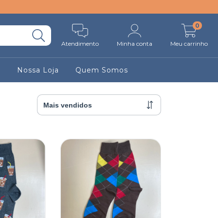
0
Atendimento
Minha conta
Meu carrinho
r
Nossa Loja
Quem Somos