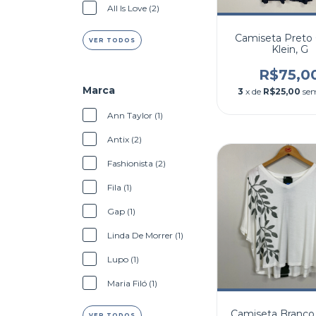
All Is Love (2)
Camiseta Preto 
VER TODOS
Klein, G
R$75,0
Marca
3
x de
R$25,00
sem
Ann Taylor (1)
Antix (2)
Fashionista (2)
Fila (1)
Gap (1)
Linda De Morrer (1)
Lupo (1)
Maria Filó (1)
Camiseta Branco
VER TODOS