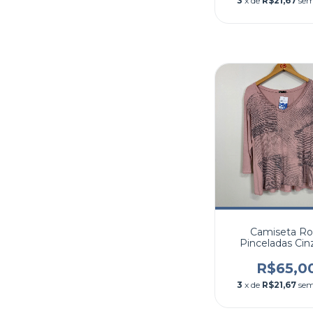
3
x de
R$21,67
sem
Camiseta Ro
Pinceladas Cin
R$65,0
3
x de
R$21,67
sem