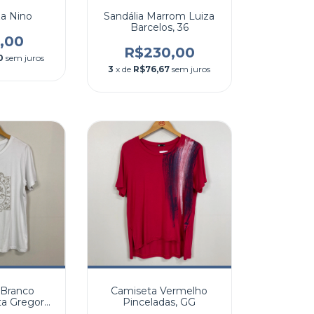
za Nino
Sandália Marrom Luiza
Barcelos, 36
,00
R$230,00
0
sem juros
3
x de
R$76,67
sem juros
 Branco
Camiseta Vermelho
a Gregory,
Pinceladas, GG