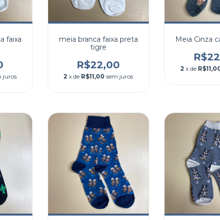
 faixa
meia branca faixa preta
Meia Cinza c
tigre
R$22
0
R$22,00
2
x de
R$11,0
 juros
2
x de
R$11,00
sem juros