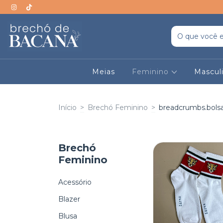
Meias
Feminino
Mascul
Início
>
Brechó Feminino
>
breadcrumbs.bols
Brechó
Feminino
Acessório
Blazer
Blusa