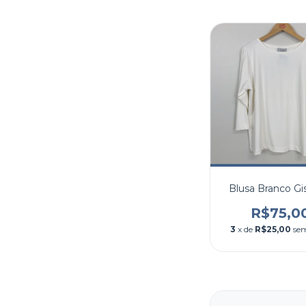
Blusa Branco Gis
R$75,0
3
x de
R$25,00
sem