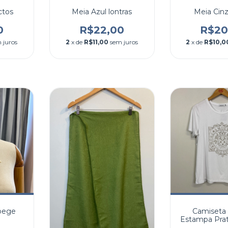
ctos
Meia Azul lontras
Meia Cin
0
R$22,00
R$20
 juros
2
x de
R$11,00
sem juros
2
x de
R$10,0
 bege
Camiseta
Estampa Prat
G