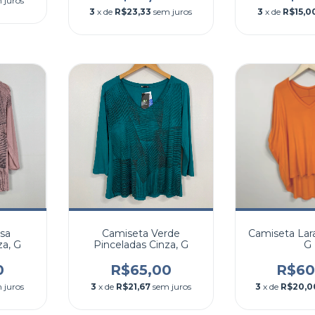
 juros
3
x de
R$23,33
sem juros
3
x de
R$15,0
sa
Camiseta Verde
Camiseta Lara
za, G
Pinceladas Cinza, G
G
0
R$65,00
R$60
 juros
3
x de
R$21,67
sem juros
3
x de
R$20,0